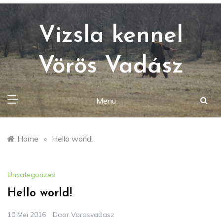
Ga
naar
de
Vizsla kennel
inhoud
Vörös Vadász
Menu
Home
»
Hello world!
Uncategorized
Hello world!
10 Mei 2016
Door
Vorosvadasz