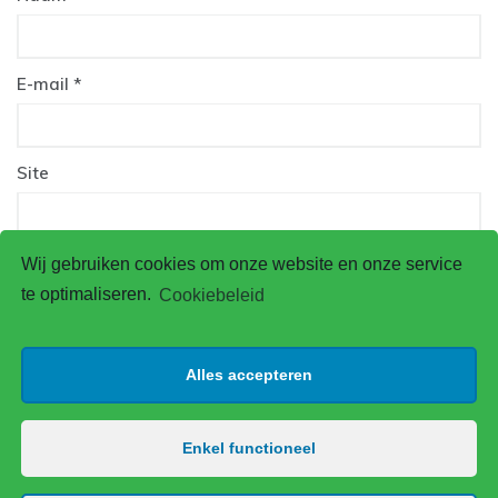
E-mail
*
Site
Wij gebruiken cookies om onze website en onze service
Mijn naam, e-mail en site bewaren in deze browser
te optimaliseren.
Cookiebeleid
voor de volgende keer wanneer ik een reactie plaats.
Alles accepteren
Enkel functioneel